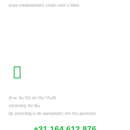
onze medewerkers staan voor u klaar.
STUUR EEN EMAIL
BEL ONS
di-vr: 9u-12u en 13u-17u30
zaterdag: 9u-16u
Op zaterdag is de werkplaats om 12u gesloten.
+31 164 612 876