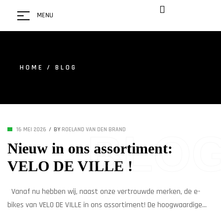
MENU
HOME
/ BLOG
16 MEI 2026
BY
ROELAND VAN DEN BRAND
BLO
Nieuw in ons assortiment:
VELO DE VILLE !
Vanaf nu hebben wij, naast onze vertrouwde merken, de e-
bikes van VELO DE VILLE in ons assortiment! De hoogwaardige
kwaliteit van deze fietsen, de mogelijkheid tot het