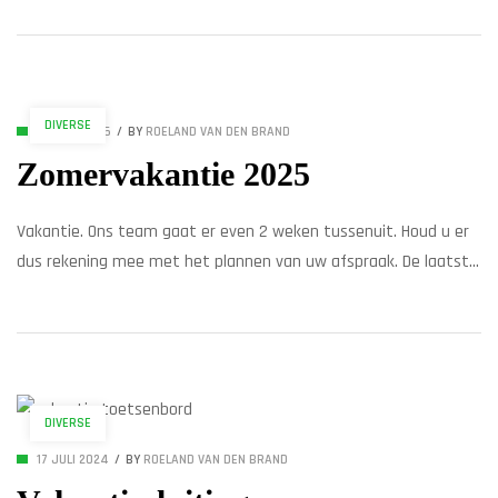
samenstellen van de fiets naar eigen wensen én de
betrokkenheid van het merk, maakt dit merk tot een perfecte
aanvulling van onze collectie. Waar staat VELO DE […]
DIVERSE
28 JULI 2025
BY
ROELAND VAN DEN BRAND
Zomervakantie 2025
Vakantie. Ons team gaat er even 2 weken tussenuit. Houd u er
dus rekening mee met het plannen van uw afspraak. De laatste
reparaties doen we op donderdag 31 juli. Vrijdag is de winkel nog
wel open. Gesloten van zaterdag 2 augustus tot dinsdag 19
augustus. Wij wensen u een fijne vakantie!
DIVERSE
17 JULI 2024
BY
ROELAND VAN DEN BRAND