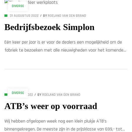
DIVERSE
31 AUGUSTUS 2022
BY
ROELAND VAN DEN BRAND
Bedrijfsbezoek Simplon
Eén keer per jaar is er voor de dealers een mogelijkheid om de
fabriek te bezoeken met alle nieuwigheden voor het komende
seizoen. Zo zijn we ook afgelopen maand bij de fabriek in Hard
(Oostenrijk) geweest. Het is voor ons als tweewielerspecialist
een mooie ervaring om te zien hoe hier de fietsen met de hand
[…]
DIVERSE
10 MAART 2022
BY
ROELAND VAN DEN BRAND
ATB’s weer op voorraad
Wij hebben afgelopen week nog een klein plukje ATB’s
binnengekregen. De meeste zijn in de prijsklasse van 699,- tot