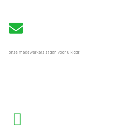
ADVIES NODIG?
onze medewerkers staan voor u klaar.
STUUR EEN EMAIL