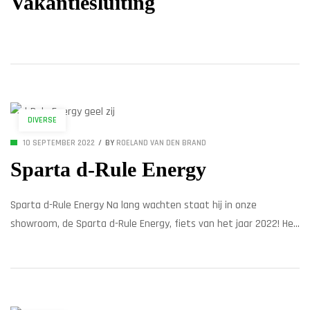
Vakantiesluiting
DIVERSE
10 SEPTEMBER 2022
BY
ROELAND VAN DEN BRAND
Sparta d-Rule Energy
Sparta d-Rule Energy Na lang wachten staat hij in onze
showroom, de Sparta d-Rule Energy, fiets van het jaar 2022! Het
commentaar van de jury liegt er niet om: E-bike van het Jaar
2022 ‘Urban’: Sparta d-RULE EnergyDe eerste indruk maakt deze
e-bike helemaal waar: robuust, stoer, onderscheidend. De
aandacht voor detail maakt indruk op […]