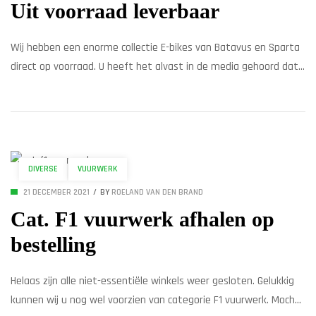
Uit voorraad leverbaar
Wij hebben een enorme collectie E-bikes van Batavus en Sparta
direct op voorraad. U heeft het alvast in de media gehoord dat
er een probleem zit in de toelevering van fietsonderdelen.
Hierdoor lopen ook de complete fietsen vertragingen opl.
Doordat wij vorig jaar een bijzonder grote order bij onze
leveranciers hebben kunnen plaatsen en is […]
DIVERSE
VUURWERK
21 DECEMBER 2021
BY
ROELAND VAN DEN BRAND
Cat. F1 vuurwerk afhalen op
bestelling
Helaas zijn alle niet-essentiële winkels weer gesloten. Gelukkig
kunnen wij u nog wel voorzien van categorie F1 vuurwerk. Mocht