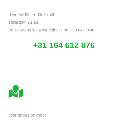
BEL ONS
di-vr: 9u-12u en 13u-17u30
zaterdag: 9u-16u
Op zaterdag is de werkplaats om 12u gesloten.
+31 164 612 876
BEZOEK ONS
voor advies op maat