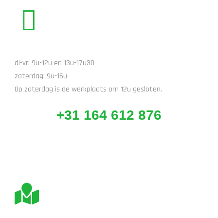
BEL ONS
di-vr: 9u-12u en 13u-17u30
zaterdag: 9u-16u
Op zaterdag is de werkplaats om 12u gesloten.
+31 164 612 876
BEZOEK ONS