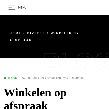
MENU
HOME
/
DIVERSE
/ WINKELEN OP
AFSPRAAK
BLO
DIVERSE
24 FEBRUARI 2021
BY
ROELAND VAN DEN BRAND
Winkelen op
afspraak