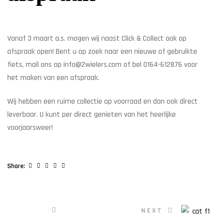
Vanaf 3 maart a.s. mogen wij naast Click & Collect ook op
afspraak open! Bent u op zoek naar een nieuwe of gebruikte
fiets, mail ons op info@2wielers.com of bel 0164-612876 voor
het maken van een afspraak.
Wij hebben een ruime collectie op voorraad en dan ook direct
leverbaar. U kunt per direct genieten van het heerlijke
voorjaarsweer!
Facebook
Twitter
Linkedin
Google+
Pinterest
Share:
NEXT