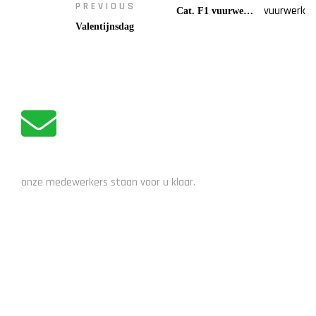
PREVIOUS
Cat. F1 vuurwerk
Valentijnsdag
afhalen op
bestelling
ADVIES NODIG?
onze medewerkers staan voor u klaar.
STUUR EEN EMAIL