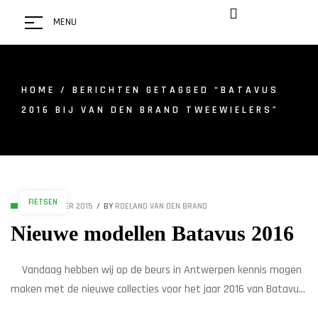
MENU
HOME
/ BERICHTEN GETAGGED “BATAVUS
2016 BIJ VAN DEN BRAND TWEEWIELERS”
FIETSEN
7 SEPTEMBER 2015
BY
ROELAND VAN DEN BRAND
Nieuwe modellen Batavus 2016
Vandaag hebben wij op de beurs in Antwerpen kennis mogen
maken met de nieuwe collecties voor het jaar 2016 van Batavus
en Sparta. Prachtige nieuwe collecties met meerdere nieuwe