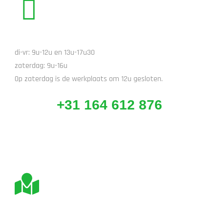
BEL ONS
di-vr: 9u-12u en 13u-17u30
zaterdag: 9u-16u
Op zaterdag is de werkplaats om 12u gesloten.
+31 164 612 876
BEZOEK ONS