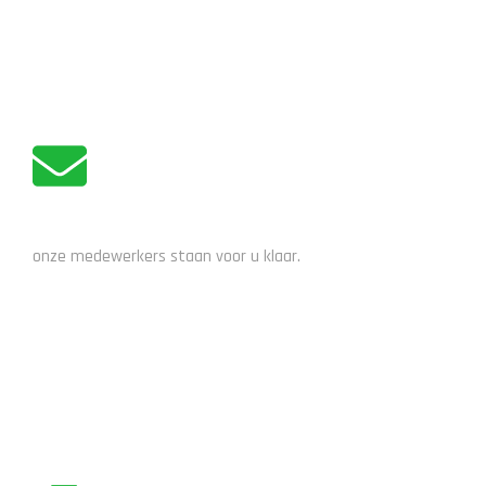
modellen en heldere sprekende kleuren. Een feest voor de
liefhebber om te zien! De meeste modellen zijn vanaf
oktober/november a.s. leverbaar. Wij kijken al […]
ADVIES NODIG?
onze medewerkers staan voor u klaar.
STUUR EEN EMAIL