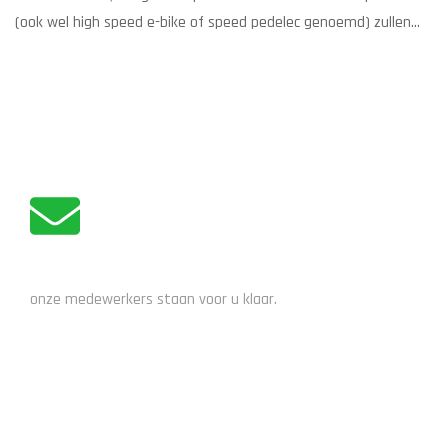
(ook wel high speed e-bike of speed pedelec genoemd) zullen
vanaf 1 januari 2017 gebruik gaan maken van zgn. e-bike helm.
Dit heeft alles te maken met de plannen van minister Schultz
om van de speedbike een ‘brommer light’ te maken. De speciaal
ontworpen e-bike helm […]
ADVIES NODIG?
onze medewerkers staan voor u klaar.
STUUR EEN EMAIL