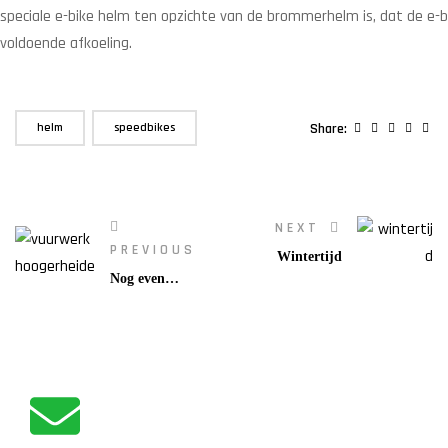
speciale e-bike helm ten opzichte van de brommerhelm is, dat de e-b
voldoende afkoeling.
,
Facebook
Twitter
Linkedin
Googl
Pin
helm
speedbikes
Share:
NEXT
PREVIOUS
Wintertijd
Nog even
geduld