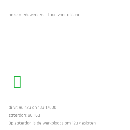
ADVIES NODIG?
onze medewerkers staan voor u klaar.
STUUR EEN EMAIL
BEL ONS
di-vr: 9u-12u en 13u-17u30
zaterdag: 9u-16u
Op zaterdag is de werkplaats om 12u gesloten.