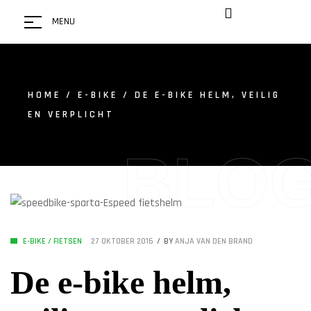
MENU
HOME
/
E-BIKE
/ DE E-BIKE HELM, VEILIG
EN VERPLICHT
BLO
E-BIKE
/
FIETSEN
27 OKTOBER 2016
BY
ANJA VAN DEN BRAND
De e-bike helm,