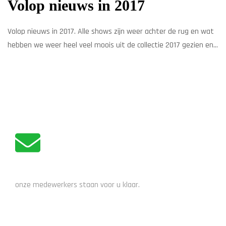
Volop nieuws in 2017
Volop nieuws in 2017. Alle shows zijn weer achter de rug en wat
hebben we weer heel veel moois uit de collectie 2017 gezien en
ingekocht. Naast nieuwe, frisse, kleuren voor bestaande
modellen, komen er dit jaar ook wat nieuwe modellen bij. Denk
hierbij bijvoorbeeld aan de Merida Crossway Urban. Een
fantastische fiets voor de […]
ADVIES NODIG?
onze medewerkers staan voor u klaar.
STUUR EEN EMAIL