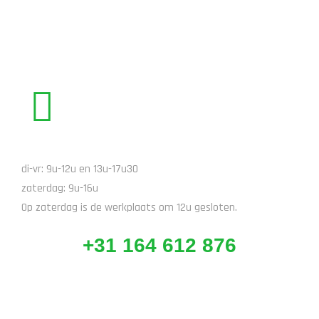
BEL ONS
di-vr: 9u-12u en 13u-17u30
zaterdag: 9u-16u
Op zaterdag is de werkplaats om 12u gesloten.
+31 164 612 876