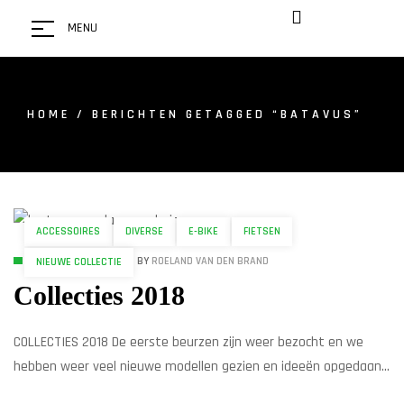
MENU
HOME
/ BERICHTEN GETAGGED “BATAVUS”
ACCESSOIRES
DIVERSE
E-BIKE
FIETSEN
26 SEPTEMBER 2017
BY
ROELAND VAN DEN BRAND
NIEUWE COLLECTIE
Collecties 2018
COLLECTIES 2018 De eerste beurzen zijn weer bezocht en we
hebben weer veel nieuwe modellen gezien en ideeën opgedaan.
Zo heeft Batavus dit jaar de slogan “Iedereen een Batavus”. En