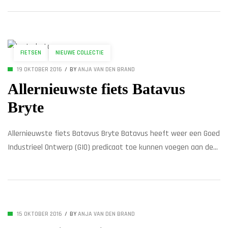
werkelijk voor het hele gezin / de hele familie heeft Batavus de
perfecte (stads)fiets gecreëerd. Van een leuke trendy gekleurde
fiets voor de jonge meiden, […]
FIETSEN
NIEUWE COLLECTIE
19 OKTOBER 2016
BY
ANJA VAN DEN BRAND
Allernieuwste fiets Batavus
Bryte
Allernieuwste fiets Batavus Bryte Batavus heeft weer een Goed
Industrieel Ontwerp (GIO) predicaat toe kunnen voegen aan de
prijzenkast: de allernieuwste Bryte heeft deze mooie titel in de
wacht gesleept! Dit model is nog niet verkrijgbaar, maar heeft al
wel dit kwaliteitsstempel ontvangen. Batavus Bryte bekroond
met erkenning Goed Industrieel Ontwerp 2016 De jury […]
15 OKTOBER 2016
BY
ANJA VAN DEN BRAND