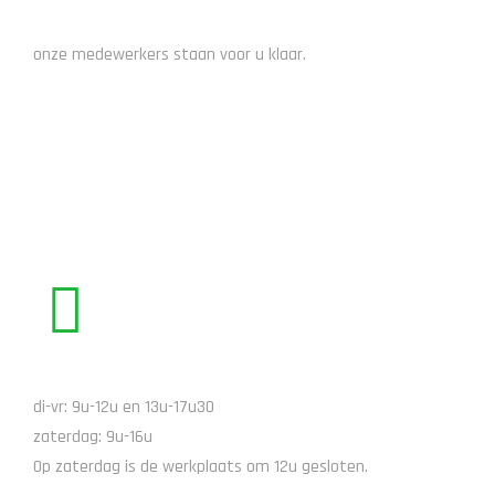
ADVIES NODIG?
onze medewerkers staan voor u klaar.
STUUR EEN EMAIL
BEL ONS
di-vr: 9u-12u en 13u-17u30
zaterdag: 9u-16u
Op zaterdag is de werkplaats om 12u gesloten.