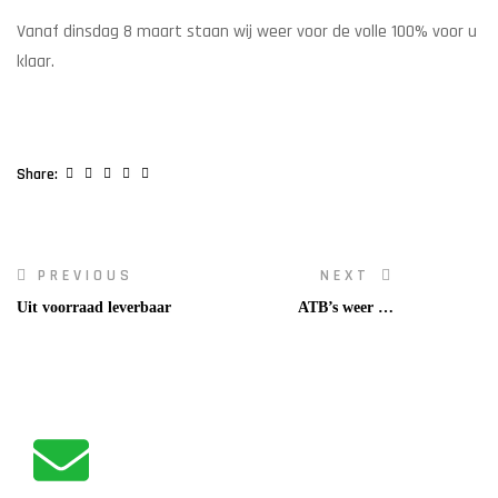
Vanaf dinsdag 8 maart staan wij weer voor de volle 100% voor u
klaar.
Facebook
Twitter
Linkedin
Google+
Pinterest
Share:
PREVIOUS
NEXT
Uit voorraad leverbaar
ATB’s weer op
voorraad