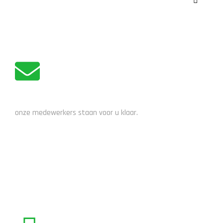
ADVIES NODIG?
onze medewerkers staan voor u klaar.
STUUR EEN EMAIL