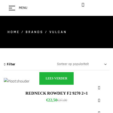
MENU
HOME
/ BRANDS / VULCAN
Filter
LEES VERDER
REDNECK ROWDEY F2 9270 2=1
€
22,50
€
37,00