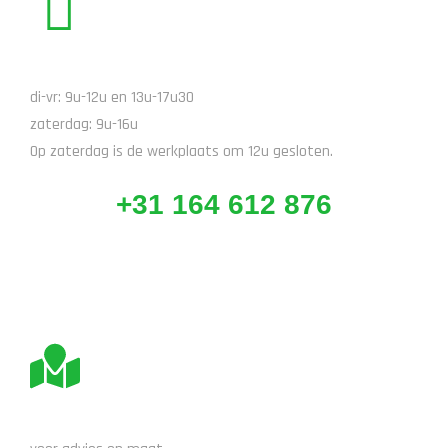
BEL ONS
di-vr: 9u-12u en 13u-17u30
zaterdag: 9u-16u
Op zaterdag is de werkplaats om 12u gesloten.
+31 164 612 876
BEZOEK ONS