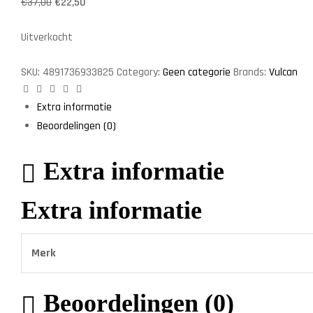
€
37,00
€
22,50
Uitverkocht
SKU:
4891736933825
Category:
Geen categorie
Brands:
Vulcan
Facebook
Twitter
Linkedin
Google+
Pinterest
Extra informatie
Beoordelingen (0)
Extra informatie
Extra informatie
Merk
Beoordelingen (0)