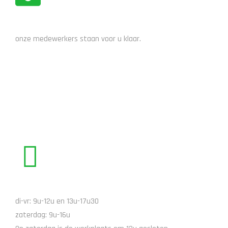
ADVIES NODIG?
onze medewerkers staan voor u klaar.
STUUR EEN EMAIL
BEL ONS
di-vr: 9u-12u en 13u-17u30
zaterdag: 9u-16u