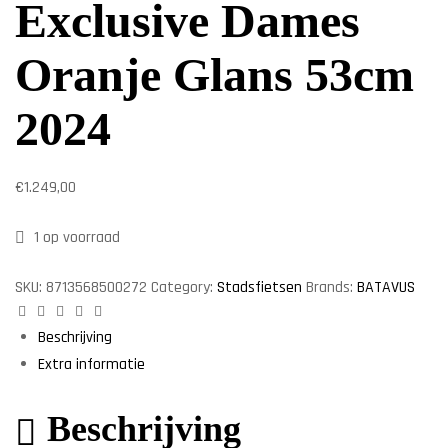
Exclusive Dames
Oranje Glans 53cm
2024
€
1.249,00
1 op voorraad
SKU:
8713568500272
Category:
Stadsfietsen
Brands:
BATAVUS
Facebook
Twitter
Linkedin
Google+
Pinterest
Beschrijving
Extra informatie
Beschrijving