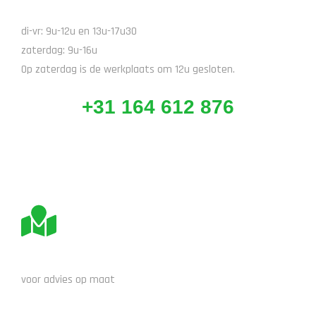
BEL ONS
di-vr: 9u-12u en 13u-17u30
zaterdag: 9u-16u
Op zaterdag is de werkplaats om 12u gesloten.
+31 164 612 876
BEZOEK ONS
voor advies op maat