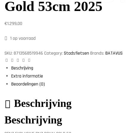
Gold 53cm 2025
€
1.299,00
1 op voorraad
SKU:
8713568519946
Category:
Stadsfietsen
Brands:
BATAVUS
Facebook
Twitter
Linkedin
Google+
Pinterest
Beschrijving
Extra informatie
Beoordelingen (0)
Beschrijving
Beschrijving