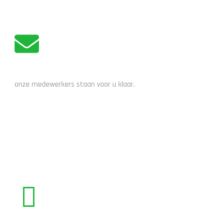
ADVIES NODIG?
onze medewerkers staan voor u klaar.
STUUR EEN EMAIL