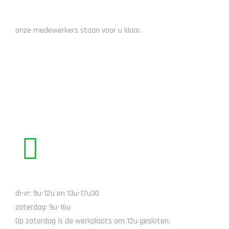
ADVIES NODIG?
onze medewerkers staan voor u klaar.
STUUR EEN EMAIL
BEL ONS
di-vr: 9u-12u en 13u-17u30
zaterdag: 9u-16u
Op zaterdag is de werkplaats om 12u gesloten.