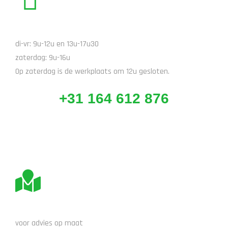
BEL ONS
di-vr: 9u-12u en 13u-17u30
zaterdag: 9u-16u
Op zaterdag is de werkplaats om 12u gesloten.
+31 164 612 876
BEZOEK ONS
voor advies op maat