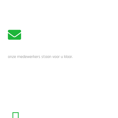
ADVIES NODIG?
onze medewerkers staan voor u klaar.
STUUR EEN EMAIL