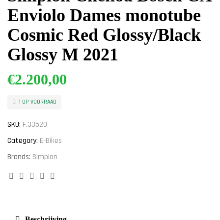
Enviolo Dames monotube
Cosmic Red Glossy/Black
Glossy M 2021
€
2.200,00
1 OP VOORRAAD
SKU:
F.33520
Category:
E-Bikes
Brands:
Simplon
Facebook
Twitter
Linkedin
Google+
Pinterest
Beschrijving