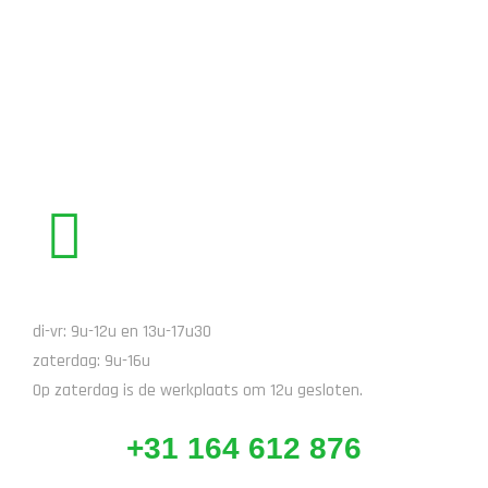
STUUR EEN EMAIL
BEL ONS
di-vr: 9u-12u en 13u-17u30
zaterdag: 9u-16u
Op zaterdag is de werkplaats om 12u gesloten.
+31 164 612 876