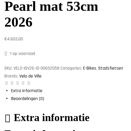
Pearl mat 53cm
2026
€
4.603,00
1 op voorraad
SKU:
VELO-IDV26-ID-00652058
Categories:
E-Bikes
,
Stadsfietsen
Brands:
Velo de Ville
Facebook
Twitter
Linkedin
Google+
Pinterest
Extra informatie
Beoordelingen (0)
Extra informatie