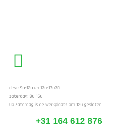
STUUR EEN EMAIL
BEL ONS
di-vr: 9u-12u en 13u-17u30
zaterdag: 9u-16u
Op zaterdag is de werkplaats om 12u gesloten.
+31 164 612 876