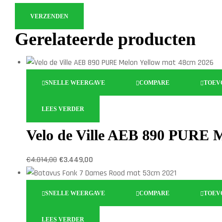
Gerelateerde producten
SNELLE WEERGAVE
COMPARE
TOEV
LEES VERDER
Velo de Ville AEB 890 PURE 
€
4.014,00
€
3.449,00
SNELLE WEERGAVE
COMPARE
TOEV
LEES VERDER