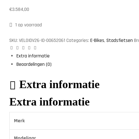
€
3.584,00
1 op voorraad
SKU:
VELOIDV26-ID-00652061
Categories:
E-Bikes
,
Stadsfietsen
Br
Facebook
Twitter
Linkedin
Google+
Pinterest
Extra informatie
Beoordelingen (0)
Extra informatie
Extra informatie
Merk
Modeljaar