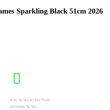
mes Sparkling Black 51cm 2026
BEL ONS
di-vr: 9u-12u en 13u-17u30
zaterdag: 9u-16u