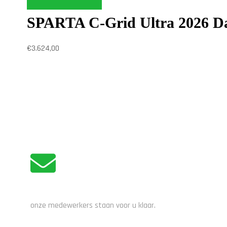
SPARTA C-Grid Ultra 2026 Da
€
3.624,00
ADVIES NODIG?
onze medewerkers staan voor u klaar.