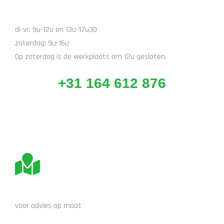
BEL ONS
di-vr: 9u-12u en 13u-17u30
zaterdag: 9u-16u
Op zaterdag is de werkplaats om 12u gesloten.
+31 164 612 876
BEZOEK ONS
voor advies op maat