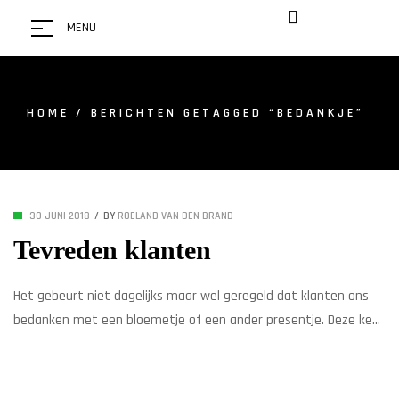
MENU
HOME
/ BERICHTEN GETAGGED “BEDANKJE”
30 JUNI 2018
BY
ROELAND VAN DEN BRAND
Tevreden klanten
Het gebeurt niet dagelijks maar wel geregeld dat klanten ons
bedanken met een bloemetje of een ander presentje. Deze keer
geheel in stijl met het weer een prachtige zonnebloem. Dank je
wel familie Bustraan. Veel plezier met jullie nieuwe fiets,
Batavus Diva!!