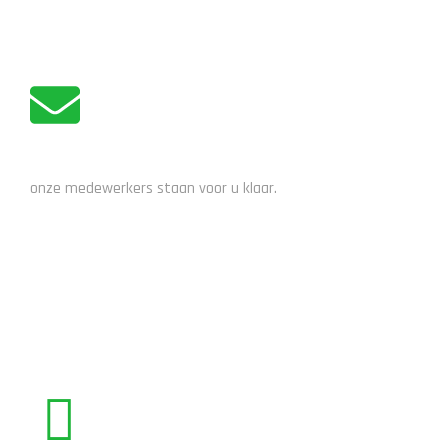
ADVIES NODIG?
onze medewerkers staan voor u klaar.
STUUR EEN EMAIL