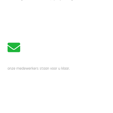
ipv een elektrische krijg je € 500,- korting) Wij hebben speciaal
voor U de Batavus Fuze E-go exclusive met 600Wh geselecteerd
in diverse framematen. Bij deze actie geldt wel, op is op!!! De
Batavus Fuze E-go […]
ADVIES NODIG?
onze medewerkers staan voor u klaar.
STUUR EEN EMAIL