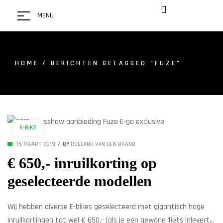
MENU
HOME
/ BERICHTEN GETAGGED “FUZE”
E-BIKE
15 MAART 2019
BY
ROELAND VAN DEN BRAND
€ 650,- inruilkorting op
geselecteerde modellen
Wij hebben diverse E-bikes geselecteerd met gigantisch hoge
inruilkortingen tot wel € 650,- (als je een gewone fiets inlevert