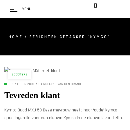
MENU
HOME
/ BERICHTEN GETAGGED “KYMCO”
SCOOTERS
3 OKTOBER 2015
BY
ROELAND VAN DEN BRAND
Tevreden klant
Kymco Quad MXU 50 Deze mevrouw heeft haar ‘oude’ kymco
quad ingeruild voor een nieuwe Kymco in de nieuwe kleurstelling:
Sand cq beige. Voor haar zijn de quads de uitkomst vanwege