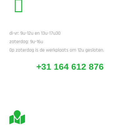
BEL ONS
di-vr: 9u-12u en 13u-17u30
zaterdag: 9u-16u
Op zaterdag is de werkplaats om 12u gesloten.
+31 164 612 876
BEZOEK ONS