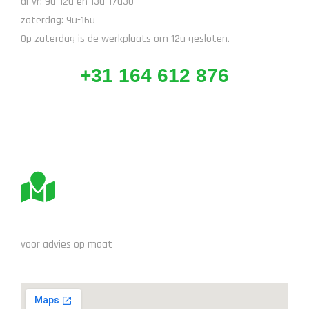
di-vr: 9u-12u en 13u-17u30
zaterdag: 9u-16u
Op zaterdag is de werkplaats om 12u gesloten.
+31 164 612 876
BEZOEK ONS
voor advies op maat