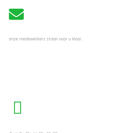
ADVIES NODIG?
onze medewerkers staan voor u klaar.
STUUR EEN EMAIL
BEL ONS