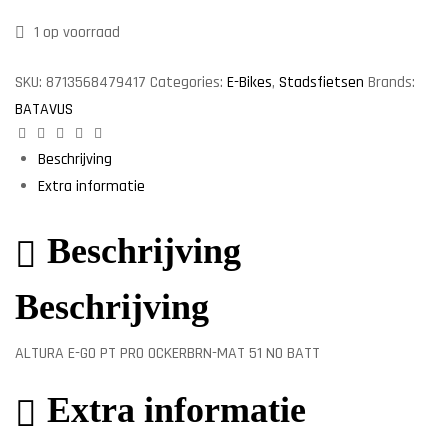
1 op voorraad
SKU:
8713568479417
Categories:
E-Bikes
,
Stadsfietsen
Brands:
BATAVUS
Facebook
Twitter
Linkedin
Google+
Pinterest
Beschrijving
Extra informatie
Beschrijving
Beschrijving
ALTURA E-GO PT PRO OCKERBRN-MAT 51 NO BATT
Extra informatie