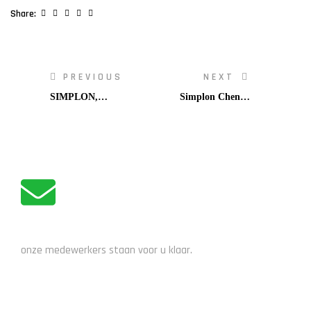
Facebook
Twitter
Linkedin
Google+
Pinterest
Share:
PREVIOUS
NEXT
SIMPLON,
Simplon Chenoa
handgemaakte fietsen,
University
geborenen getogen in
Oostenrijk
ADVIES NODIG?
onze medewerkers staan voor u klaar.
STUUR EEN EMAIL