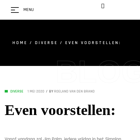
MENU
HOME
/
DIVERSE
/ EVEN VOORSTELLEN:
BLO
DIVERSE
1 MEI 2020
BY
ROELAND VAN DEN BRAND
Even voorstellen:
Vanaf vandaag zal Jim Palm, iedere vrijdag in het Simplon