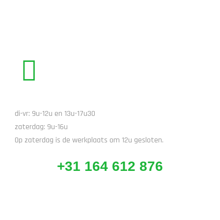
BEL ONS
di-vr: 9u-12u en 13u-17u30
zaterdag: 9u-16u
Op zaterdag is de werkplaats om 12u gesloten.
+31 164 612 876