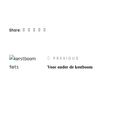
Facebook
Twitter
Linkedin
Google+
Pinterest
Share:
PREVIOUS
Voor onder de kestboom