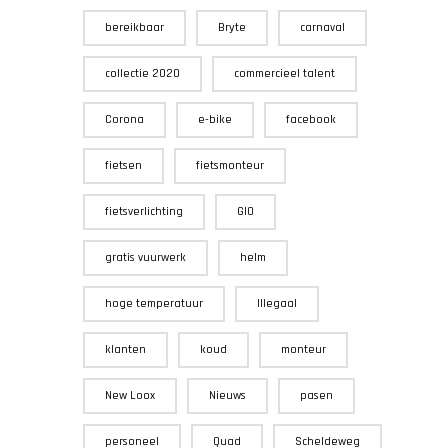
bereikbaar
Bryte
carnaval
collectie 2020
commercieel talent
Corona
e-bike
facebook
fietsen
fietsmonteur
fietsverlichting
GIO
gratis vuurwerk
helm
hoge temperatuur
Illegaal
klanten
koud
monteur
New Loox
Nieuws
pasen
personeel
Quad
Scheldeweg