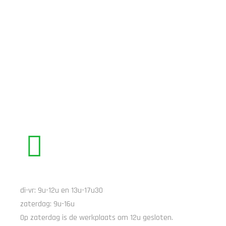
BEL ONS
di-vr: 9u-12u en 13u-17u30
zaterdag: 9u-16u
Op zaterdag is de werkplaats om 12u gesloten.