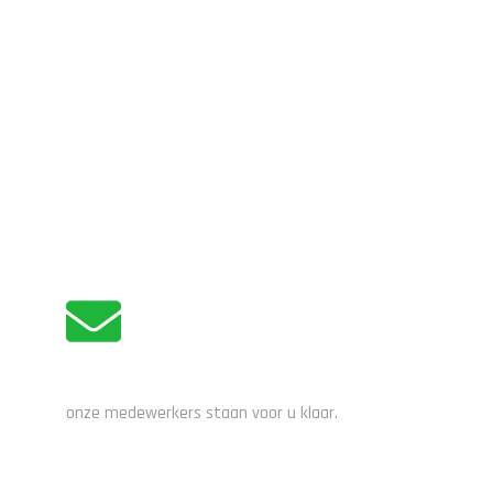
ADVIES NODIG?
onze medewerkers staan voor u klaar.
STUUR EEN EMAIL