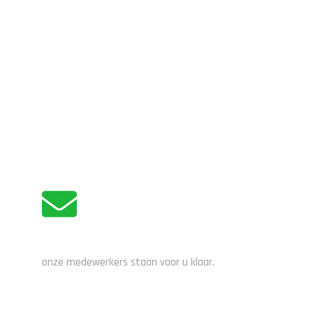
ADVIES NODIG?
onze medewerkers staan voor u klaar.
STUUR EEN EMAIL