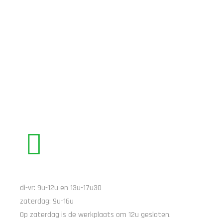
BEL ONS
di-vr: 9u-12u en 13u-17u30
zaterdag: 9u-16u
Op zaterdag is de werkplaats om 12u gesloten.