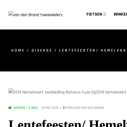
FIETSEN
WINKE
HOME
/
DIVERSE
/ LENTEFEESTEN/ HEMELVA
DIVERSE
/
E-BIKE
16 MEI 2019
BY
ROELAND VAN DEN BRAND
Lentefeesten/ Hemel