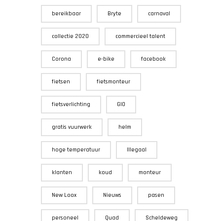
bereikbaar
Bryte
carnaval
collectie 2020
commercieel talent
Corona
e-bike
facebook
fietsen
fietsmonteur
fietsverlichting
GIO
gratis vuurwerk
helm
hoge temperatuur
Illegaal
klanten
koud
monteur
New Loox
Nieuws
pasen
personeel
Quad
Scheldeweg