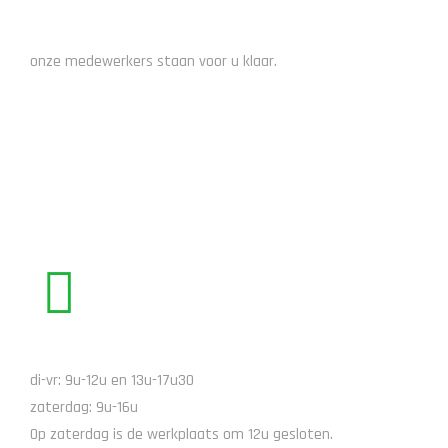
ADVIES NODIG?
onze medewerkers staan voor u klaar.
STUUR EEN EMAIL
BEL ONS
di-vr: 9u-12u en 13u-17u30
zaterdag: 9u-16u
Op zaterdag is de werkplaats om 12u gesloten.