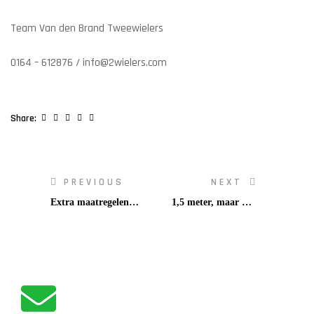
Team Van den Brand Tweewielers
0164 – 612876 / info@2wielers.com
Facebook
Twitter
Linkedin
Google+
Pinterest
Share:
PREVIOUS
NEXT
Extra maatregelen
1,5 meter, maar met
rondom het Corona-
een glimlach!
virus