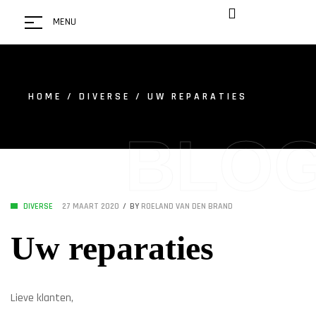
MENU
HOME
/
DIVERSE
/ UW REPARATIES
BLO
DIVERSE
27 MAART 2020
BY
ROELAND VAN DEN BRAND
Uw reparaties
Lieve klanten,