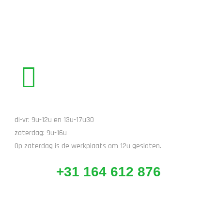
BEL ONS
di-vr: 9u-12u en 13u-17u30
zaterdag: 9u-16u
Op zaterdag is de werkplaats om 12u gesloten.
+31 164 612 876