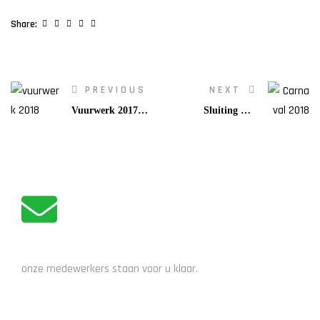
Facebook
Twitter
Linkedin
Google+
Pinterest
Share:
PREVIOUS
NEXT
Vuurwerk 2017-
Sluiting met
2018
Carnaval 2018
ADVIES NODIG?
onze medewerkers staan voor u klaar.
STUUR EEN EMAIL