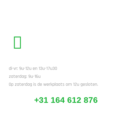
BEL ONS
di-vr: 9u-12u en 13u-17u30
zaterdag: 9u-16u
Op zaterdag is de werkplaats om 12u gesloten.
+31 164 612 876