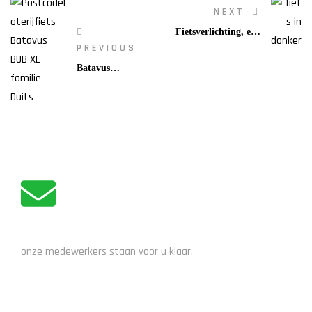
NEXT
Fietsverlichting, een
PREVIOUS
belangrijk
aandachtspunt!
Batavus
Postcodeloterij
fietsen
uitgedeeld
ADVIES NODIG?
onze medewerkers staan voor u klaar.
STUUR EEN EMAIL