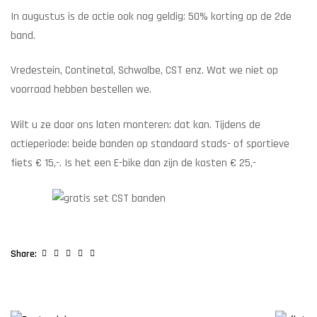
In augustus is de actie ook nog geldig: 50% korting op de 2de
band.
Vredestein, Continetal, Schwalbe, CST enz. Wat we niet op
voorraad hebben bestellen we.
Wilt u ze door ons laten monteren: dat kan. Tijdens de
actieperiode: beide banden op standaard stads- of sportieve
fiets € 15,-. Is het een E-bike dan zijn de kosten € 25,-
Facebook
Twitter
Linkedin
Google+
Pinterest
Share: