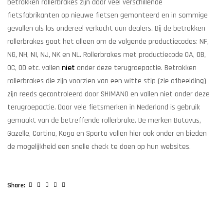
betrokken rollerbrakes zijn door veel verschillende
fietsfabrikanten op nieuwe fietsen gemonteerd en in sommige
gevallen als los ondereel verkocht aan dealers. Bij de betrokken
rollerbrakes gaat het alleen om de volgende productiecodes: NF,
NG, NH, NI, NJ, NK en NL. Rollerbrakes met productiecode OA, OB,
OC, OD etc. vallen
niet
onder deze terugroepactie. Betrokken
rollerbrakes die zijn voorzien van een witte stip (zie afbeelding)
zijn reeds gecontroleerd door SHIMANO en vallen niet onder deze
terugroepactie. Door vele fietsmerken in Nederland is gebruik
gemaakt van de betreffende rollerbrake. De merken Batavus,
Gazelle, Cortina, Koga en Sparta vallen hier ook onder en bieden
de mogelijkheid een snelle check te doen op hun websites.
Facebook
Twitter
Linkedin
Google+
Pinterest
Share: