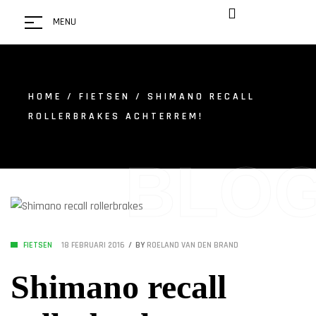
MENU
HOME
/
FIETSEN
/ SHIMANO RECALL
ROLLERBRAKES ACHTERREM!
BLO
FIETSEN
18 FEBRUARI 2016
BY
ROELAND VAN DEN BRAND
Shimano recall