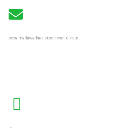
ADVIES NODIG?
onze medewerkers staan voor u klaar.
STUUR EEN EMAIL
BEL ONS