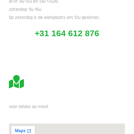
di-vr: 9u-12u en 13u-17u30
zaterdag: 9u-16u
Op zaterdag is de werkplaats om 12u gesloten.
+31 164 612 876
BEZOEK ONS
voor advies op maat