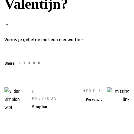
Valentijn?
Verras je geliefde met een nieuwe fiets!
Facebook
Twitter
Linkedin
Google+
Pinterest
Share:
NEXT
PREVIOUS
Personeel
gezocht!
Simplon