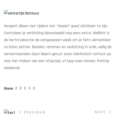
Vergeet alleen niet tijdens het “slapen” goed zichtbaar te zijn.
Controleer je verlichting bijvoorbeeld nog eens extra. Wellicht is
de herfstvakantie de aangewezen week om je fiets winterklaar
te laten zetten. Banden, remmen en verlichting in orde, veilig de
wintermaanden door! Neem gerust even telefonisch contact op
voor het maken van een afspraak, of loop even binnen. Prettig
weekend!
Facebook
Twitter
Linkedin
Google+
Pinterest
Share:
NEXT
PREVIOUS