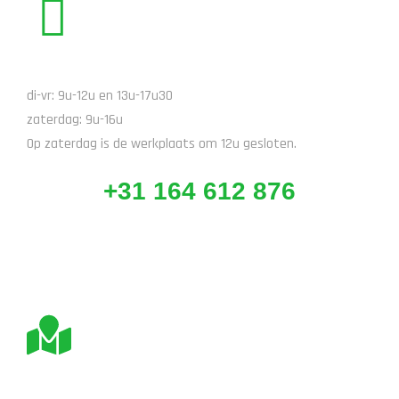
BEL ONS
di-vr: 9u-12u en 13u-17u30
zaterdag: 9u-16u
Op zaterdag is de werkplaats om 12u gesloten.
+31 164 612 876
BEZOEK ONS