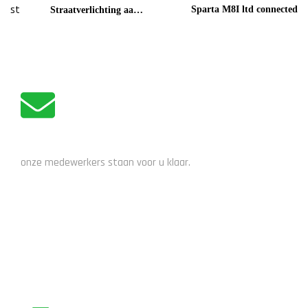
Sparta M8I ltd connected
Straatverlichting aan?
Fietsverlichting aan!
ADVIES NODIG?
onze medewerkers staan voor u klaar.
STUUR EEN EMAIL